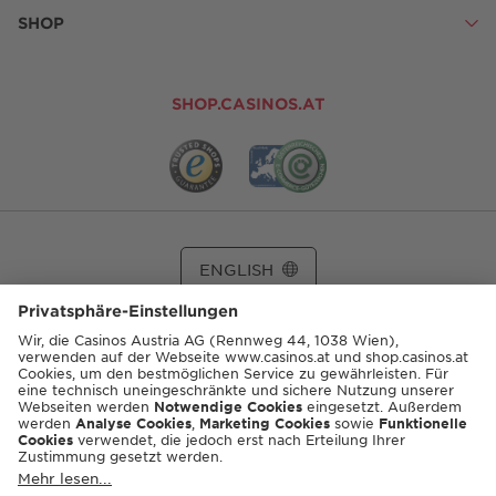
SHOP
SHOP.CASINOS.AT
ENGLISH
© 2026 Casinos Austria AG