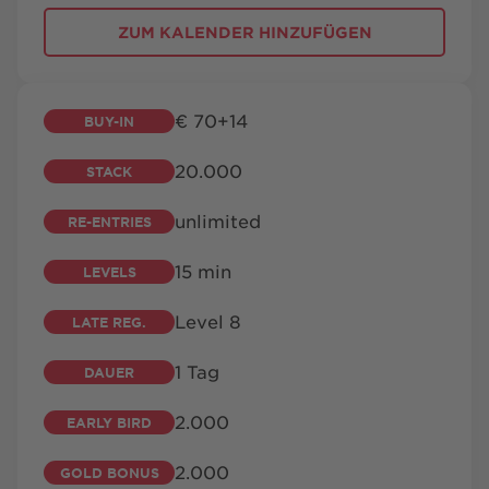
BESUCH
FAQ
KONTAKT
SHOP
ZUM KALENDER
HINZUFÜGEN
€ 70­+14
BUY-IN
20.000
STACK
playsponsible.at
unlimited
RE-ENTRIES
15 min
LEVELS
ENGLISH
Level 8
LATE REG.
Barrierefreiheit
Nutzungsbedingungen
Datenschutz
1 Tag
DAUER
Cookie-Einstellungen
Responsible Disclosure
Impressum
Sitemap
FAQ
Shop AGB
Kontakt
2.000
EARLY BIRD
2.000
GOLD BONUS