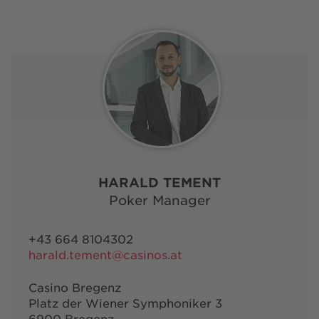
HARALD TEMENT
Poker Manager
+43 664 8104302
harald.tement@casinos.at
Casino Bregenz
Platz der Wiener Symphoniker 3
6900 Bregenz