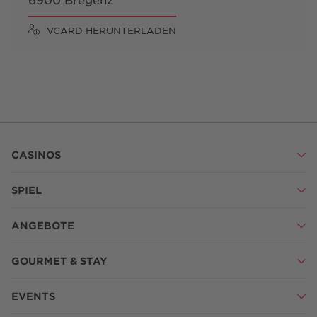
VCARD HERUNTERLADEN
CASINOS
SPIEL
ANGEBOTE
GOURMET & STAY
EVENTS