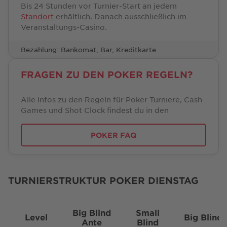
Bis 24 Stunden vor Turnier-Start an jedem
Standort
erhältlich. Danach ausschließlich im
Veranstaltungs-Casino.
Bezahlung: Bankomat, Bar, Kreditkarte
FRAGEN ZU DEN POKER REGELN?
Alle Infos zu den Regeln für Poker Turniere, Cash
Games und Shot Clock findest du in den
POKER FAQ
TURNIERSTRUKTUR POKER DIENSTAG
Big Blind
Small
Level
Big Blind
Ante
Blind