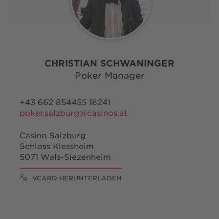
CHRISTIAN SCHWANINGER
Poker Manager
+43 662 854455 18241
poker.salzburg@casinos.at
Casino Salzburg
Schloss Klessheim
5071 Wals-Siezenheim
VCARD HERUNTERLADEN