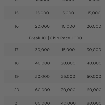
15
15,000
5,000
15,000
16
20,000
10,000
20,000
Break 10' | Chip Race 1,000
17
30,000
15,000
30,000
18
40,000
20,000
40,000
19
50,000
25,000
50,000
20
60,000
30,000
60,000
21
80,000
40,000
80,000