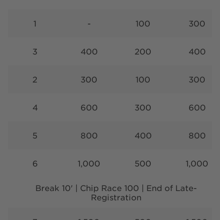
1
-
100
300
3
400
200
400
2
300
100
300
4
600
300
600
5
800
400
800
6
1,000
500
1,000
Break 10' | Chip Race 100 | End of Late-
Registration