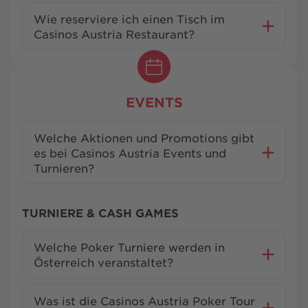
Wie reserviere ich einen Tisch im
Casinos Austria Restaurant?
EVENTS
Welche Aktionen und Promotions gibt
es bei Casinos Austria Events und
Turnieren?
TURNIERE & CASH GAMES
Welche Poker Turniere werden in
Österreich veranstaltet?
Was ist die Casinos Austria Poker Tour