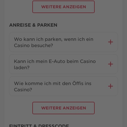
WEITERE ANZEIGEN
ANREISE & PARKEN
Wo kann ich parken, wenn ich ein
Casino besuche?
Kann ich mein E-Auto beim Casino
laden?
Wie komme ich mit den Öffis ins
Casino?
WEITERE ANZEIGEN
EINTRITT & DRESSCODE