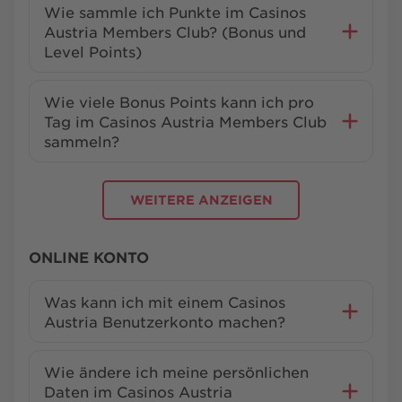
Wie sammle ich Punkte im Casinos
Austria Members Club? (Bonus und
Level Points)
Wie viele Bonus Points kann ich pro
Tag im Casinos Austria Members Club
sammeln?
WEITERE ANZEIGEN
ONLINE KONTO
Was kann ich mit einem Casinos
Austria Benutzerkonto machen?
Wie ändere ich meine persönlichen
Daten im Casinos Austria