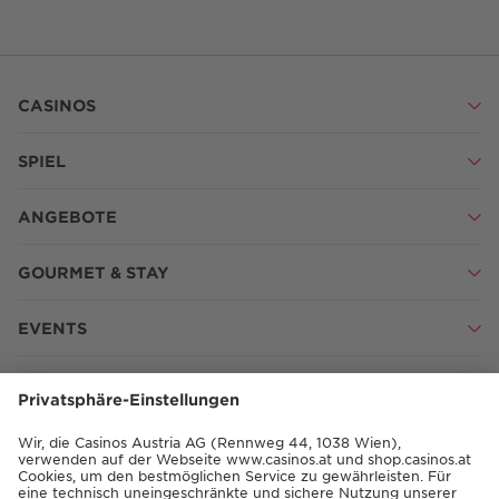
CASINOS
SPIEL
ANGEBOTE
GOURMET & STAY
EVENTS
SHOP
SHOP.CASINOS.AT