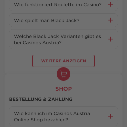
Wie funktioniert Roulette im Casino?
Wie spielt man Black Jack?
Welche Black Jack Varianten gibt es
bei Casinos Austria?
WEITERE ANZEIGEN
SHOP
BESTELLUNG & ZAHLUNG
Wie kann ich im Casinos Austria
Online Shop bezahlen?