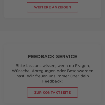
WEITERE ANZEIGEN
FEEDBACK SERVICE
Bitte lass uns wissen, wenn du Fragen,
Wünsche, Anregungen oder Beschwerden
hast. Wir freuen uns immer über dein
Feedback!
ZUR KONTAKTSEITE