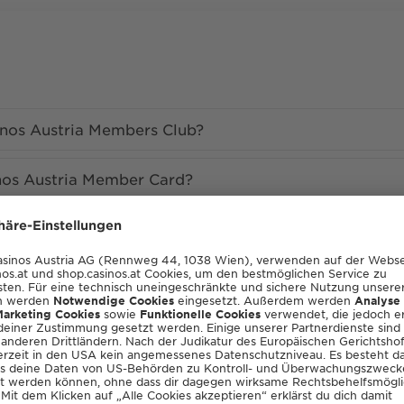
inos Austria Members Club?
nos Austria Member Card?
inos Austria Member Card?
WEITERE ANZEIGEN
 Austria Members Club Punktestand?