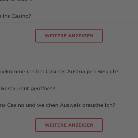
 ins Casino?
WEITERE ANZEIGEN
 bekomme ich bei Casinos Austria pro Besuch?
 Restaurant geöffnet?
ns Casino und welchen Ausweis brauche ich?
WEITERE ANZEIGEN