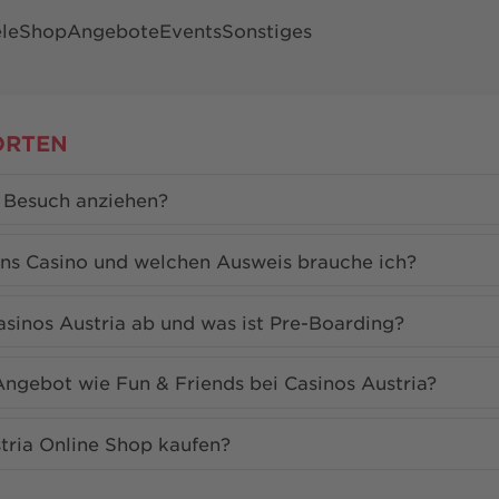
le
Shop
Angebote
Events
Sonstiges
One
ORTEN
 Velden
o Besuch anziehen?
ns Casino und welchen Ausweis brauche ich?
asinos Austria ab und was ist Pre-Boarding?
GEWINNSPIELE
GEWINNSPIELE
GEWINNSPIELE
GEWINNSPIELE
GEWINNSPIELE
ngebot wie Fun & Friends bei Casinos Austria?
tria Online Shop kaufen?