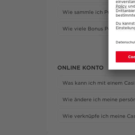
Wie sammle ich Punkte im Ca
Wie viele Bonus Points kann
ONLINE KONTO
Was kann ich mit einem Cas
Wie ändere ich meine persön
Wie verknüpfe ich meine Ca