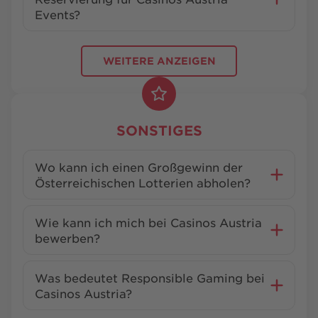
Events?
WEITERE ANZEIGEN
SONSTIGES
Wo kann ich einen Großgewinn der
Österreichischen Lotterien abholen?
Wie kann ich mich bei Casinos Austria
bewerben?
Was bedeutet Responsible Gaming bei
Casinos Austria?