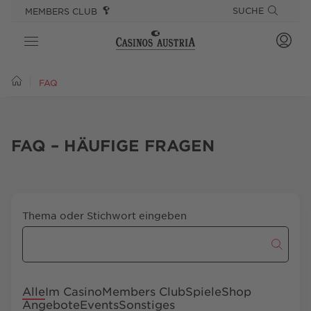
SPRINGE DIREKT ZU:
SPRUNGMARKEN
SUCHE
MEMBERS CLUB
CASINOS
FAQ
SPIEL
FAQ – HÄUFIGE FRAGEN
ANGEBOTE
GOURMET & STAY
EVENTS
Thema oder Stichwort eingeben
PLAYSPONSIBLE
Alle
Im Casino
Members Club
Spiele
Shop
Angebote
Events
Sonstiges