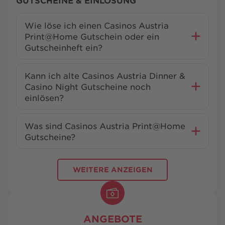
GUTSCHEINE & EINLÖSUNG
Wie löse ich einen Casinos Austria
Print@Home Gutschein oder ein
Gutscheinheft ein?
Kann ich alte Casinos Austria Dinner &
Casino Night Gutscheine noch
einlösen?
Was sind Casinos Austria Print@Home
Gutscheine?
WEITERE ANZEIGEN
ANGEBOTE