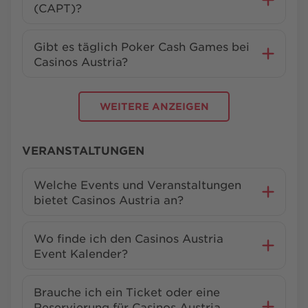
(CAPT)?
Gibt es täglich Poker Cash Games bei
Casinos Austria?
WEITERE ANZEIGEN
VERANSTALTUNGEN
Welche Events und Veranstaltungen
bietet Casinos Austria an?
Wo finde ich den Casinos Austria
Event Kalender?
Brauche ich ein Ticket oder eine
Reservierung für Casinos Austria