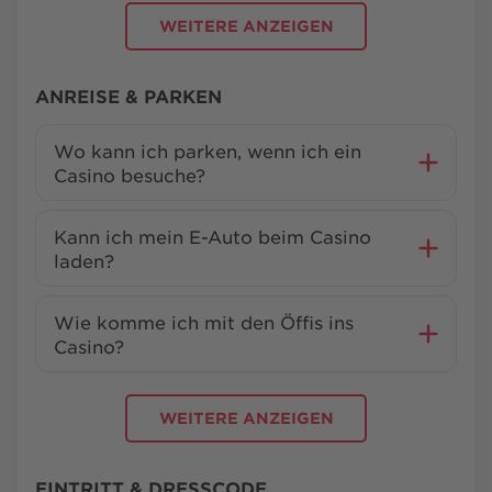
WEITERE ANZEIGEN
ANREISE & PARKEN
Wo kann ich parken, wenn ich ein
Casino besuche?
Kann ich mein E-Auto beim Casino
laden?
Wie komme ich mit den Öffis ins
Casino?
WEITERE ANZEIGEN
EINTRITT & DRESSCODE