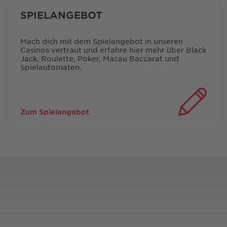
SPIELANGEBOT
Mach dich mit dem Spielangebot in unseren
Casinos vertraut und erfahre hier mehr über Black
Jack, Roulette, Poker, Macau Baccarat und
Spielautomaten.
Zum Spielangebot