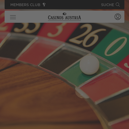
SPRINGE DIREKT ZU:
SPRUNGMARKEN
SUCHE
MEMBERS CLUB
CASINOS
SPIEL
ANGEBOTE
GOURMET & STAY
EVENTS
PLAYSPONSIBLE