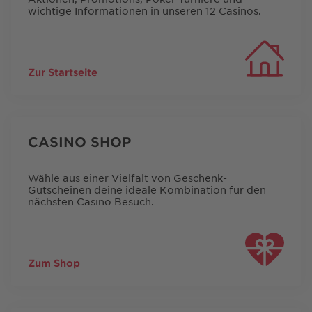
wichtige Informationen in unseren 12 Casinos.
Zur Startseite
CASINO SHOP
Wähle aus einer Vielfalt von Geschenk-
Gutscheinen deine ideale Kombination für den
nächsten Casino Besuch.
Zum Shop